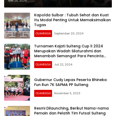
CUP II Jilid 3, Dongkrak Ekonomi
Mei 25, 2026
Warga Lewat UMKM
Kapolda Sulbar : Tubuh Sehat dan Kuat
Itu Modal Penting Untuk Memaksimalkan
Tugas
OLAHRAGA
September 20, 2024
Turnamen Kajati Sulteng Cup lI 2024
Merupakan Wadah Silaturahmi dan
Menambah Semangat Para Pencinta
Olahraga
OLAHRAGA
Juli 22, 2024
Gubernur Cudy Lepas Peserta Bhineka
Fun Run 7K SAPMA PP Sulteng
OLAHRAGA
November 5, 2023
Resmi Dilaunching, Berikut Nama-nama
Pemain dan Pelatih Tim Futsal Sulteng