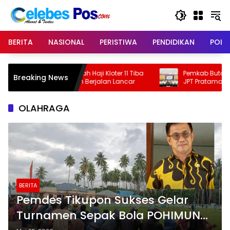
Langsung
ke
konten
BERITA
NASIONAL
PERISTIWA
PENDIDIKAN
POLIT
maah Haji Kloter 11 Tiba
Pemkab Buton Selatan Gelar Asses
Breaking News
angan Berjalan Lancar
JPT Pratama untuk Isi Sembilan Jab
Strategis
OLAHRAGA
BERITA
Pemdes Tikupon Sukses Gelar
Turnamen Sepak Bola POHIMUN