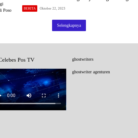
BERITA
Oktober 22, 2023
Selengkapnya
Celebes Pos TV
ghostwriters
ghostwriter agenturen