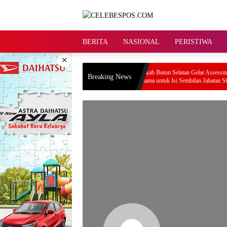
Langsung
ke
konten
BERITA
NASIONAL
PERISTIWA
×
 Kloter 11 Tiba di Palu,
Pemkab Buton Selatan Gelar Assessment JPT
Breaking News
car
Pratama untuk Isi Sembilan Jabatan Strategis