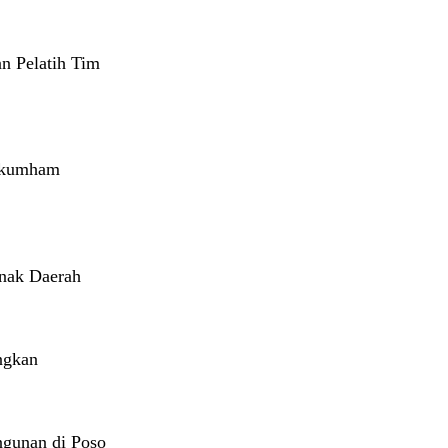
n Pelatih Tim
enkumham
nak Daerah
ngkan
gunan di Poso