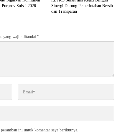
ne Tegaskan Komitmen
REPRO Sulsel dan Kejati Bangun
 Porprov Sulsel 2026
Sinergi Dorong Pemerintahan Bersih
dan Transparan
s yang wajib ditandai
*
 peramban ini untuk komentar saya berikutnya.