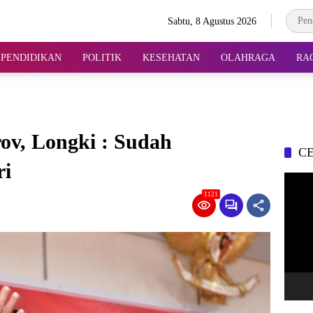
Sabtu, 8 Agustus 2026
PENDIDIKAN
POLITIK
KESEHATAN
OLAHRAGA
RA
ov, Longki : Sudah
CE
ri
Pemuta
Video
1121