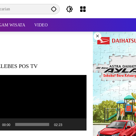
GAM WISATA
VIDEO
×
LEBES POS TV
r
00:00
02:23