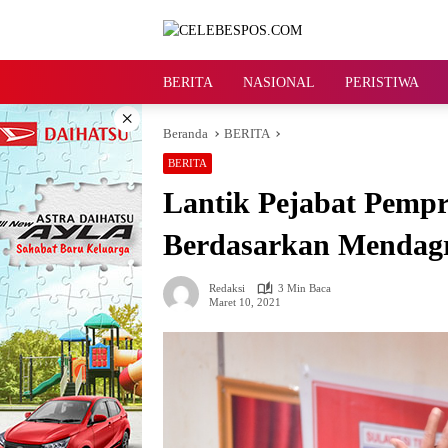
Langsung
ke
konten
BERITA
NASIONAL
PERISTIWA
×
Beranda
BERITA
BERITA
Lantik Pejabat Pempr
Berdasarkan Mendag
Redaksi
3 Min Baca
Maret 10, 2021