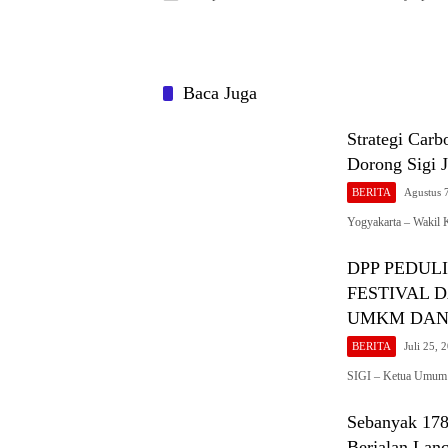
Baca Juga
Strategi Carb
Dorong Sigi J
BERITA
Agustus 
Yogyakarta – Wakil
DPP PEDUL
FESTIVAL 
UMKM DAN
BERITA
Juli 25, 
SIGI – Ketua Umum
Sebanyak 178
Berjalan Lanc