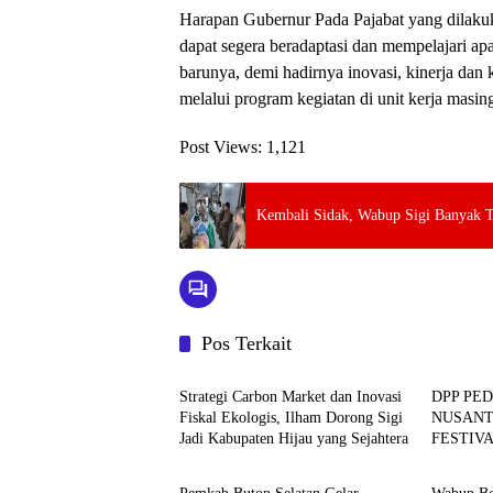
Harapan Gubernur Pada Pajabat yang dilaku
dapat segera beradaptasi dan mempelajari a
barunya, demi hadirnya inovasi, kinerja dan
melalui program kegiatan di unit kerja masi
Post Views:
1,121
Kembali Sidak, Wabup Sigi Banyak 
Pos Terkait
BERITA
BERITA
Strategi Carbon Market dan Inovasi
DPP PE
Fiskal Ekologis, Ilham Dorong Sigi
NUSANT
Jadi Kabupaten Hijau yang Sejahtera
FESTIV
BERITA
BERITA
YANG B
DAN EK