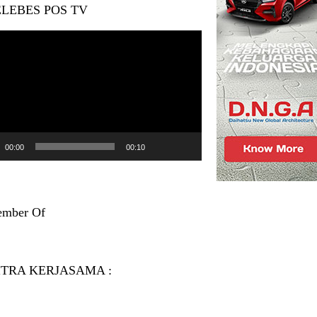
LEBES POS TV
r
00:00
00:10
mber Of
ITRA KERJASAMA :