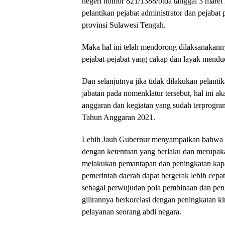
negeri nomor 821/1388/otda tanggal 3 maret
pelantikan pejabat administrator dan pejaba
provinsi Sulawesi Tengah.
Maka hal ini telah mendorong dilaksanakann
pejabat-pejabat yang cakap dan layak mendud
Dan selanjutnya jika tidak dilakukan pelant
jabatan pada nomenklatur tersebut, hal ini 
anggaran dan kegiatan yang sudah terprogra
Tahun Anggaran 2021.
Lebih Jauh Gubernur menyampaikan bahwa pe
dengan ketentuan yang berlaku dan merupak
melakukan pemantapan dan peningkatan kapa
pemerintah daerah dapat bergerak lebih cepat
sebagai perwujudan pola pembinaan dan pen
gilirannya berkorelasi dengan peningkatan k
pelayanan seorang abdi negara.