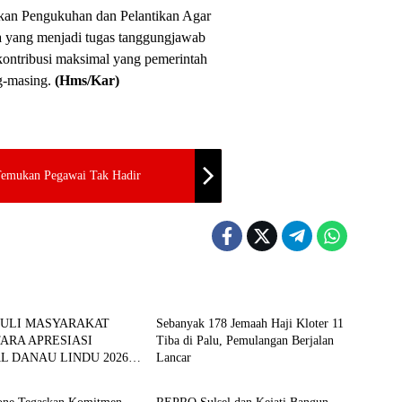
kan Pengukuhan dan Pelantikan Agar
pa yang menjadi tugas tanggungjawab
 kontribusi maksimal yang pemerintah
ng-masing.
(Hms/Kar)
Temukan Pegawai Tak Hadir
BERITA
DULI MASYARAKAT
Sebanyak 178 Jemaah Haji Kloter 11
ARA APRESIASI
Tiba di Palu, Pemulangan Berjalan
AL DANAU LINDU 2026
Lancar
BERITA
ERDAYAKAN UMKM
ONOMI KERAKYATAN