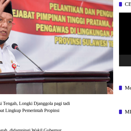
CE
Pemuta
Video
Me
 Tengah, Longki Djanggola pagi tadi
at Lingkup Pemerintah Propinsi
M
gah, didampingi Wakil Gubernur,