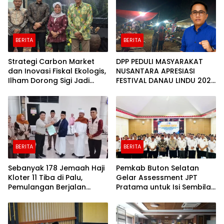
BERITA
BERITA
Strategi Carbon Market
DPP PEDULI MASYARAKAT
dan Inovasi Fiskal Ekologis,
NUSANTARA APRESIASI
Ilham Dorong Sigi Jadi
FESTIVAL DANAU LINDU 2026
Kabupaten Hijau yang
YANG BERDAYAKAN UMKM
Sejahtera
DAN EKONOMI KERAKYATAN
BERITA
BERITA
Sebanyak 178 Jemaah Haji
Pemkab Buton Selatan
Kloter 11 Tiba di Palu,
Gelar Assessment JPT
Pemulangan Berjalan
Pratama untuk Isi Sembilan
Lancar
Jabatan Strategis