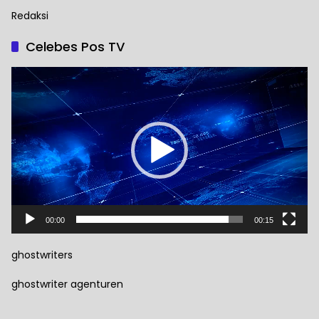
Redaksi
Celebes Pos TV
Pemutar
Video
00:00
00:15
ghostwriters
ghostwriter agenturen