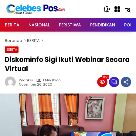
Langsung
ke
konten
BERITA
NASIONAL
PERISTIWA
PENDIDIKAN
POLIT
Beranda
BERITA
BERITA
Diskominfo Sigi Ikuti Webinar Secara
Virtual
856
Redaksi
1 Min Baca
November 26, 2020