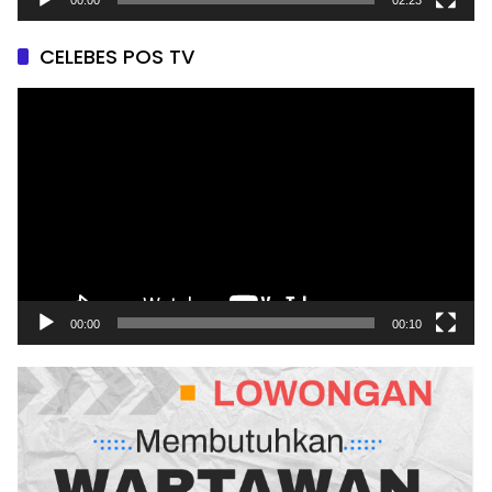
00:00
02:23
CELEBES POS TV
Pemutar
Video
00:00
00:10