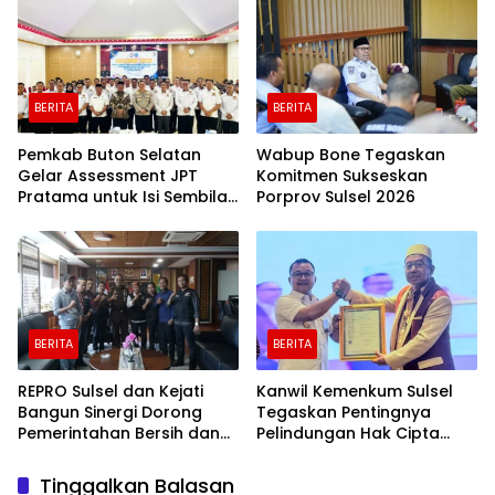
DAN EKONOMI KERAKYATAN
BERITA
BERITA
Pemkab Buton Selatan
Wabup Bone Tegaskan
Gelar Assessment JPT
Komitmen Sukseskan
Pratama untuk Isi Sembilan
Porprov Sulsel 2026
Jabatan Strategis
BERITA
BERITA
REPRO Sulsel dan Kejati
Kanwil Kemenkum Sulsel
Bangun Sinergi Dorong
Tegaskan Pentingnya
Pemerintahan Bersih dan
Pelindungan Hak Cipta
Transparan
Karya Intelektual
Tinggalkan Balasan