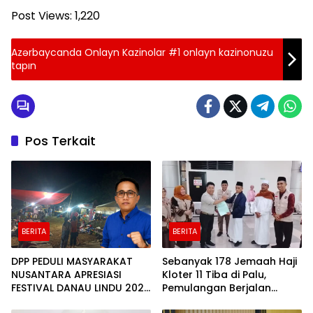
Post Views:
1,220
Azərbaycanda Onlayn Kazinolar #1 onlayn kazinonuzu
tapın
Pos Terkait
BERITA
BERITA
DPP PEDULI MASYARAKAT
Sebanyak 178 Jemaah Haji
NUSANTARA APRESIASI
Kloter 11 Tiba di Palu,
FESTIVAL DANAU LINDU 2026
Pemulangan Berjalan
YANG BERDAYAKAN UMKM
Lancar