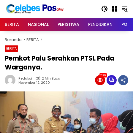
Langsung
ke
konten
BERITA
NASIONAL
PERISTIWA
PENDIDIKAN
POLIT
Beranda
BERITA
BERITA
Pemkot Palu Serahkan PTSL Pada
Warganya.
1220
Redaksi
2 Min Baca
November 12, 2020