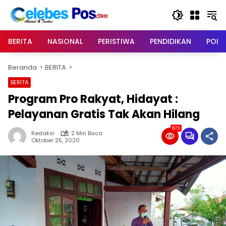
Langsung
ke
konten
BERITA
NASIONAL
PERISTIWA
PENDIDIKAN
POLIT
Beranda
BERITA
BERITA
Program Pro Rakyat, Hidayat :
Pelayanan Gratis Tak Akan Hilang
873
Redaksi
2 Min Baca
Oktober 25, 2020