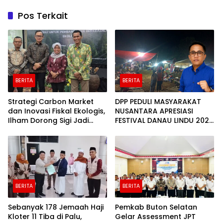
Pos Terkait
BERITA
BERITA
Strategi Carbon Market
DPP PEDULI MASYARAKAT
dan Inovasi Fiskal Ekologis,
NUSANTARA APRESIASI
Ilham Dorong Sigi Jadi
FESTIVAL DANAU LINDU 2026
Kabupaten Hijau yang
YANG BERDAYAKAN UMKM
Sejahtera
DAN EKONOMI KERAKYATAN
BERITA
BERITA
Sebanyak 178 Jemaah Haji
Pemkab Buton Selatan
Kloter 11 Tiba di Palu,
Gelar Assessment JPT