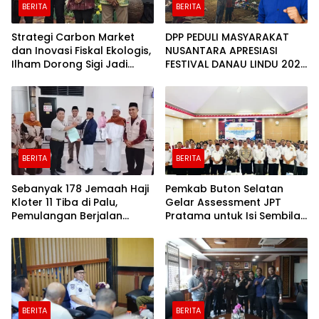
BERITA
BERITA
Strategi Carbon Market
DPP PEDULI MASYARAKAT
dan Inovasi Fiskal Ekologis,
NUSANTARA APRESIASI
Ilham Dorong Sigi Jadi
FESTIVAL DANAU LINDU 2026
Kabupaten Hijau yang
YANG BERDAYAKAN UMKM
Sejahtera
DAN EKONOMI KERAKYATAN
BERITA
BERITA
Sebanyak 178 Jemaah Haji
Pemkab Buton Selatan
Kloter 11 Tiba di Palu,
Gelar Assessment JPT
Pemulangan Berjalan
Pratama untuk Isi Sembilan
Lancar
Jabatan Strategis
BERITA
BERITA