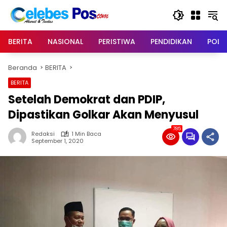
Langsung
ke
konten
BERITA
NASIONAL
PERISTIWA
PENDIDIKAN
POLIT
Beranda
BERITA
BERITA
Setelah Demokrat dan PDIP,
Dipastikan Golkar Akan Menyusul
785
Redaksi
1 Min Baca
September 1, 2020