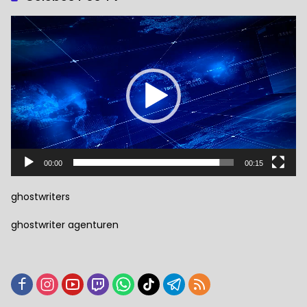
Pemutar
Video
00:00
00:15
ghostwriters
ghostwriter agenturen