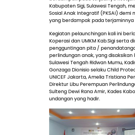
Kabupaten Sigi, Sulawesi Tengah, m
Sosial Anak Integratif (PKSAI) dem
yang berdampak pada terjaminnya 
Kegiatan pelaunchingan kali ini berl
Koperasi dan UMKM Kab.Sigi serta d
pengguntingan pita / penandatang
perlindungan anak, yang disaksikan l
Sulawesi Tengah Ridwan Mumu, Kadis So
Gonzaga Dionisio selaku Child Protec
UNICEF Jakarta, Amelia Tristiana Pe
Direktur Libu Perempuan Perlindu
Sulteng Dewi Rana Amir, Kades Kab
undangan yang hadir.