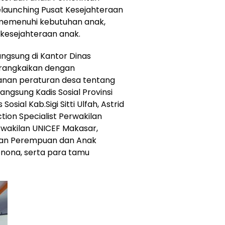
elaunching Pusat Kesejahteraan
i memenuhi kebutuhan anak,
kesejahteraan anak.
angsung di Kantor Dinas
irangkaikan dengan
anan peraturan desa tentang
angsung Kadis Sosial Provinsi
sial Kab.Sigi Sitti Ulfah, Astrid
tion Specialist Perwakilan
rwakilan UNICEF Makasar,
ngan Perempuan dan Anak
onona, serta para tamu