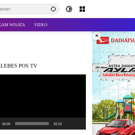
GAM WISATA
VIDEO
×
LEBES POS TV
tar
00:00
02:23