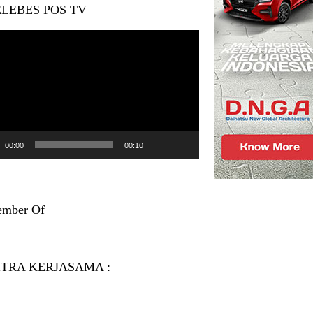
LEBES POS TV
tar
00:00
00:10
mber Of
ITRA KERJASAMA :