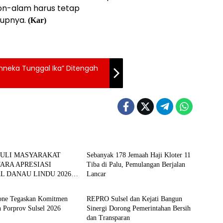
non-alam harus tetap
tupnya.
(Kar)
inneka Tunggal Ika” Ditengah
BERITA
DULI MASYARAKAT
Sebanyak 178 Jemaah Haji Kloter 11
ARA APRESIASI
Tiba di Palu, Pemulangan Berjalan
AL DANAU LINDU 2026
Lancar
BERITA
ERDAYAKAN UMKM
ONOMI KERAKYATAN
ne Tegaskan Komitmen
REPRO Sulsel dan Kejati Bangun
 Porprov Sulsel 2026
Sinergi Dorong Pemerintahan Bersih
dan Transparan