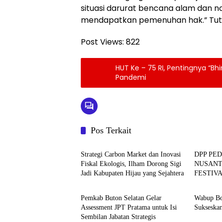
situasi darurat bencana alam dan 
mendapatkan pemenuhan hak.” Tu
Post Views:
822
HUT Ke – 75 RI, Pentingnya “Bh
Pandemi
Pos Terkait
BERITA
BERITA
Strategi Carbon Market dan Inovasi
DPP PE
Fiskal Ekologis, Ilham Dorong Sigi
NUSANT
Jadi Kabupaten Hijau yang Sejahtera
FESTIV
BERITA
BERITA
YANG B
DAN EK
Pemkab Buton Selatan Gelar
Wabup Bo
Assessment JPT Pratama untuk Isi
Sukseskan
Sembilan Jabatan Strategis