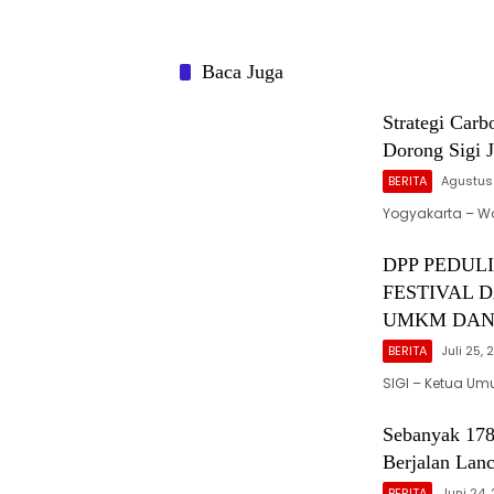
Baca Juga
Strategi Carb
Dorong Sigi J
BERITA
Agustus
Yogyakarta – Wa
DPP PEDUL
FESTIVAL 
UMKM DAN
BERITA
Juli 25,
SIGI – Ketua Um
Sebanyak 178
Berjalan Lanc
BERITA
Juni 24,