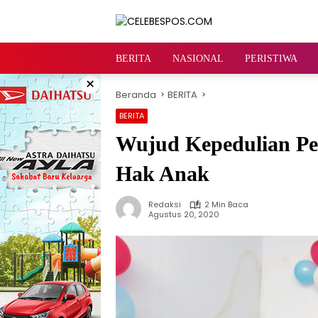
Langsung
ke
konten
BERITA
NASIONAL
PERISTIWA
×
Beranda
BERITA
BERITA
Wujud Kepedulian P
Hak Anak
Redaksi
2 Min Baca
Agustus 20, 2020