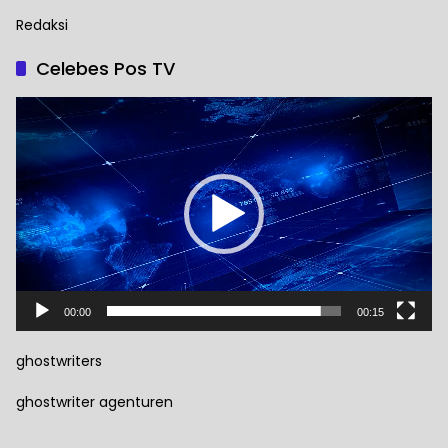
Redaksi
Celebes Pos TV
Pemutar
Video
00:00
00:15
ghostwriters
ghostwriter agenturen