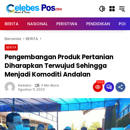
Langsung
ke
konten
BERITA
NASIONAL
PERISTIWA
PENDIDIKAN
POLIT
Beranda
BERITA
BERITA
Pengembangan Produk Pertanian
Diharapkan Terwujud Sehingga
Menjadi Komoditi Andalan
1095
Redaksi
3 Min Baca
Agustus 11, 2020