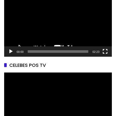
Video
00:00
02:23
CELEBES POS TV
Pemutar
Video