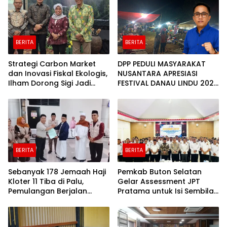
BERITA
BERITA
Strategi Carbon Market
DPP PEDULI MASYARAKAT
dan Inovasi Fiskal Ekologis,
NUSANTARA APRESIASI
Ilham Dorong Sigi Jadi
FESTIVAL DANAU LINDU 2026
Kabupaten Hijau yang
YANG BERDAYAKAN UMKM
Sejahtera
DAN EKONOMI KERAKYATAN
BERITA
BERITA
Sebanyak 178 Jemaah Haji
Pemkab Buton Selatan
Kloter 11 Tiba di Palu,
Gelar Assessment JPT
Pemulangan Berjalan
Pratama untuk Isi Sembilan
Lancar
Jabatan Strategis