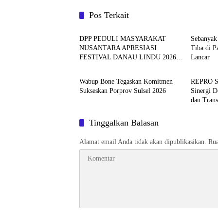
Pos Terkait
BERITA
BERITA
DPP PEDULI MASYARAKAT
Sebanyak 
NUSANTARA APRESIASI
Tiba di P
FESTIVAL DANAU LINDU 2026
Lancar
BERITA
BERITA
YANG BERDAYAKAN UMKM
DAN EKONOMI KERAKYATAN
Wabup Bone Tegaskan Komitmen
REPRO Su
Sukseskan Porprov Sulsel 2026
Sinergi D
dan Tran
Tinggalkan Balasan
Alamat email Anda tidak akan dipublikasikan.
Rua