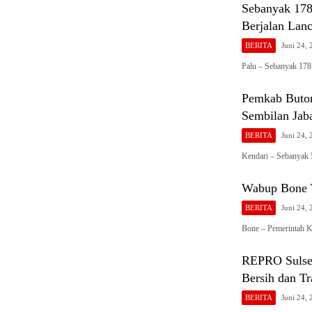
Sebanyak 178
Berjalan Lanc
BERITA
Juni 24,
Palu – Sebanyak 178
Pemkab Buton
Sembilan Jaba
BERITA
Juni 24,
Kendari – Sebanyak 
Wabup Bone T
BERITA
Juni 24,
Bone – Pemerintah 
REPRO Sulsel
Bersih dan Tr
BERITA
Juni 24,