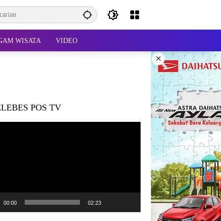
GAM WISATA
VIDEO
×
LEBES POS TV
r
00:00
02:23