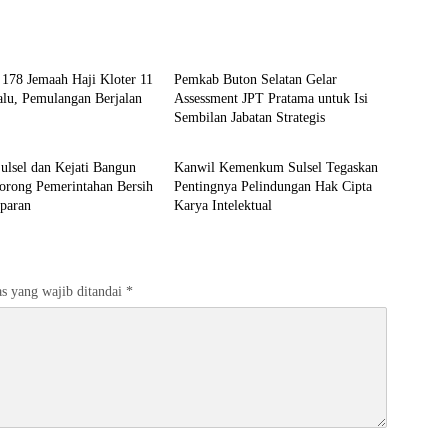
BERITA
178 Jemaah Haji Kloter 11
Pemkab Buton Selatan Gelar
alu, Pemulangan Berjalan
Assessment JPT Pratama untuk Isi
Sembilan Jabatan Strategis
BERITA
lsel dan Kejati Bangun
Kanwil Kemenkum Sulsel Tegaskan
orong Pemerintahan Bersih
Pentingnya Pelindungan Hak Cipta
sparan
Karya Intelektual
s yang wajib ditandai
*