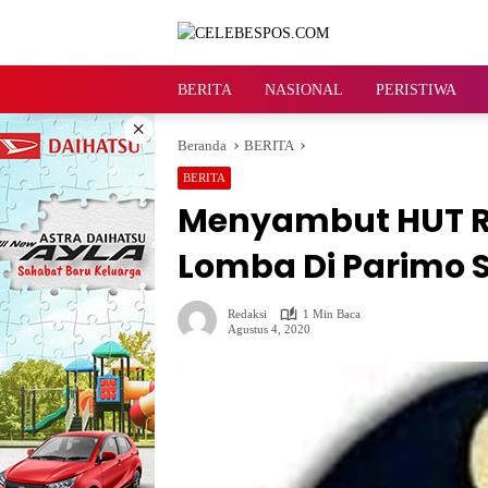
Langsung
ke
konten
BERITA
NASIONAL
PERISTIWA
×
Beranda
BERITA
BERITA
Menyambut HUT RI 
Lomba Di Parimo S
Redaksi
1 Min Baca
Agustus 4, 2020