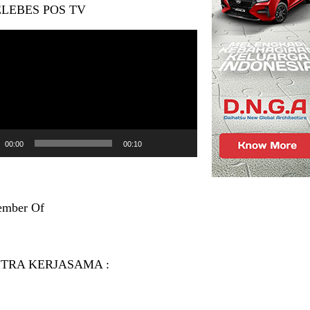
LEBES POS TV
r
00:00
00:10
mber Of
ITRA KERJASAMA :