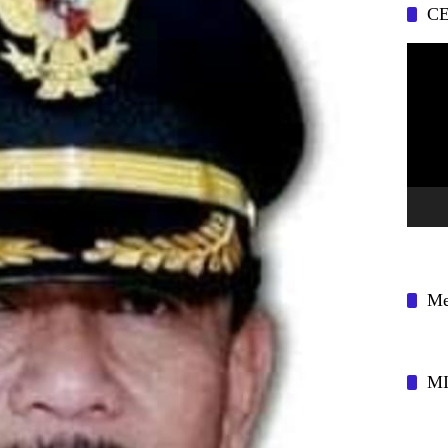
CE
Pemuta
Video
Me
M