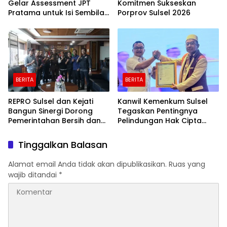
Gelar Assessment JPT
Komitmen Sukseskan
Pratama untuk Isi Sembilan
Porprov Sulsel 2026
Jabatan Strategis
BERITA
BERITA
REPRO Sulsel dan Kejati
Kanwil Kemenkum Sulsel
Bangun Sinergi Dorong
Tegaskan Pentingnya
Pemerintahan Bersih dan
Pelindungan Hak Cipta
Transparan
Karya Intelektual
Tinggalkan Balasan
Alamat email Anda tidak akan dipublikasikan.
Ruas yang
wajib ditandai
*