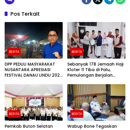
Pos Terkait
BERITA
BERITA
DPP PEDULI MASYARAKAT
Sebanyak 178 Jemaah Haji
NUSANTARA APRESIASI
Kloter 11 Tiba di Palu,
FESTIVAL DANAU LINDU 2026
Pemulangan Berjalan
YANG BERDAYAKAN UMKM
Lancar
DAN EKONOMI KERAKYATAN
BERITA
BERITA
Pemkab Buton Selatan
Wabup Bone Tegaskan