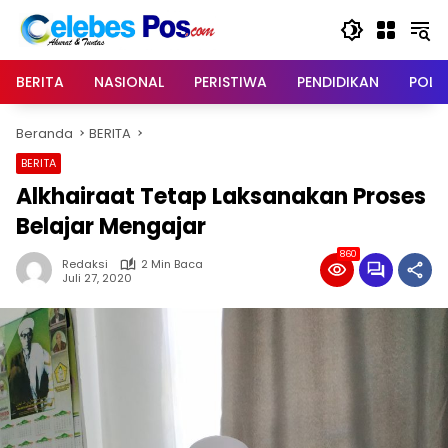
Langsung
ke
konten
BERITA
NASIONAL
PERISTIWA
PENDIDIKAN
POLIT
Beranda
BERITA
BERITA
Alkhairaat Tetap Laksanakan Proses
Belajar Mengajar
860
Redaksi
2 Min Baca
Juli 27, 2020