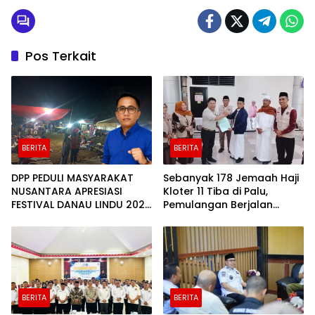
Pos Terkait
BERITA
BERITA
DPP PEDULI MASYARAKAT
Sebanyak 178 Jemaah Haji
NUSANTARA APRESIASI
Kloter 11 Tiba di Palu,
FESTIVAL DANAU LINDU 2026
Pemulangan Berjalan
YANG BERDAYAKAN UMKM
Lancar
DAN EKONOMI KERAKYATAN
BERITA
BERITA