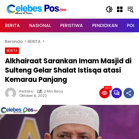
Langsung
ke
konten
BERITA
NASIONAL
PERISTIWA
PENDIDIKAN
POLIT
Beranda
BERITA
BERITA
Alkhairaat Sarankan Imam Masjid di
Sulteng Gelar Shalat Istisqa atasi
Kemarau Panjang
2071
Redaksi
2 Min Baca
Oktober 6, 2023