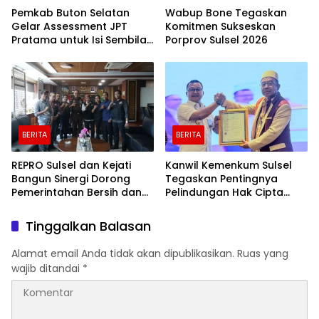
Pemkab Buton Selatan
Wabup Bone Tegaskan
Gelar Assessment JPT
Komitmen Sukseskan
Pratama untuk Isi Sembilan
Porprov Sulsel 2026
Jabatan Strategis
BERITA
BERITA
REPRO Sulsel dan Kejati
Kanwil Kemenkum Sulsel
Bangun Sinergi Dorong
Tegaskan Pentingnya
Pemerintahan Bersih dan
Pelindungan Hak Cipta
Transparan
Karya Intelektual
Tinggalkan Balasan
Alamat email Anda tidak akan dipublikasikan.
Ruas yang
wajib ditandai
*