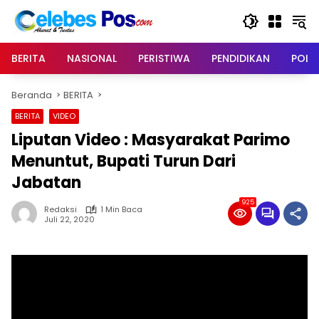
Langsung
ke
konten
BERITA
NASIONAL
PERISTIWA
PENDIDIKAN
POLIT
Beranda
BERITA
BERITA
VIDEO
Liputan Video : Masyarakat Parimo
Menuntut, Bupati Turun Dari
Jabatan
925
Redaksi
1 Min Baca
Juli 22, 2020