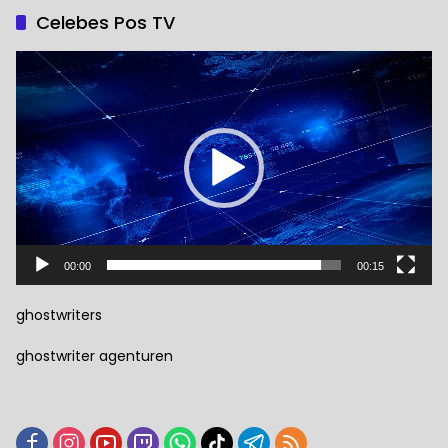
Celebes Pos TV
Pemutar
Video
00:00
00:15
ghostwriters
ghostwriter agenturen