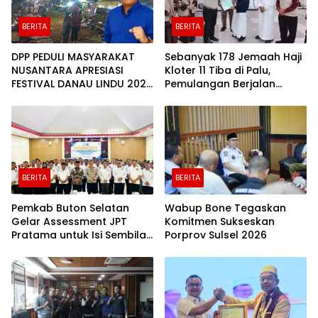
BERITA
BERITA
DPP PEDULI MASYARAKAT
Sebanyak 178 Jemaah Haji
NUSANTARA APRESIASI
Kloter 11 Tiba di Palu,
FESTIVAL DANAU LINDU 2026
Pemulangan Berjalan
YANG BERDAYAKAN UMKM
Lancar
DAN EKONOMI KERAKYATAN
BERITA
BERITA
Pemkab Buton Selatan
Wabup Bone Tegaskan
Gelar Assessment JPT
Komitmen Sukseskan
Pratama untuk Isi Sembilan
Porprov Sulsel 2026
Jabatan Strategis