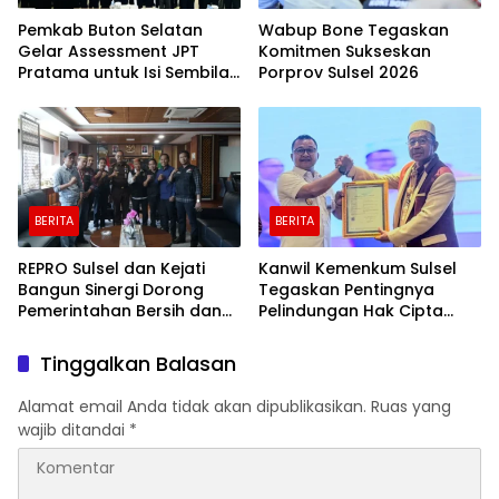
Pemkab Buton Selatan
Wabup Bone Tegaskan
Gelar Assessment JPT
Komitmen Sukseskan
Pratama untuk Isi Sembilan
Porprov Sulsel 2026
Jabatan Strategis
BERITA
BERITA
REPRO Sulsel dan Kejati
Kanwil Kemenkum Sulsel
Bangun Sinergi Dorong
Tegaskan Pentingnya
Pemerintahan Bersih dan
Pelindungan Hak Cipta
Transparan
Karya Intelektual
Tinggalkan Balasan
Alamat email Anda tidak akan dipublikasikan.
Ruas yang
wajib ditandai
*