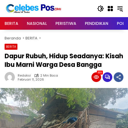
Langsung
ke
konten
BERITA
NASIONAL
PERISTIWA
PENDIDIKAN
POLIT
Beranda
BERITA
BERITA
Dapur Rubuh, Hidup Seadanya: Kisah
Ibu Marni Warga Desa Bangga
189
Redaksi
2 Min Baca
Februari 11, 2026