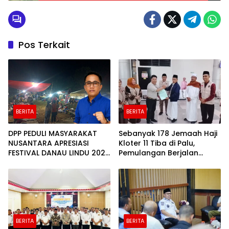
Pos Terkait
BERITA
BERITA
DPP PEDULI MASYARAKAT
Sebanyak 178 Jemaah Haji
NUSANTARA APRESIASI
Kloter 11 Tiba di Palu,
FESTIVAL DANAU LINDU 2026
Pemulangan Berjalan
YANG BERDAYAKAN UMKM
Lancar
DAN EKONOMI KERAKYATAN
BERITA
BERITA