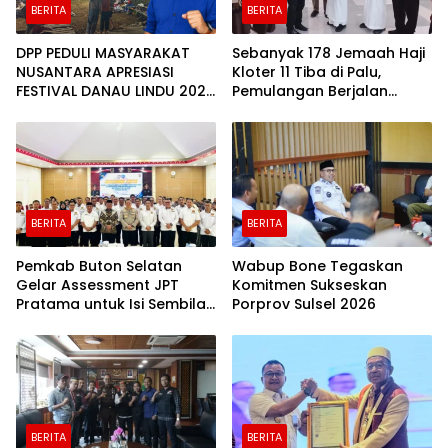
BERITA
BERITA
DPP PEDULI MASYARAKAT
Sebanyak 178 Jemaah Haji
NUSANTARA APRESIASI
Kloter 11 Tiba di Palu,
FESTIVAL DANAU LINDU 2026
Pemulangan Berjalan
YANG BERDAYAKAN UMKM
Lancar
DAN EKONOMI KERAKYATAN
BERITA
BERITA
Pemkab Buton Selatan
Wabup Bone Tegaskan
Gelar Assessment JPT
Komitmen Sukseskan
Pratama untuk Isi Sembilan
Porprov Sulsel 2026
Jabatan Strategis
BERITA
BERITA