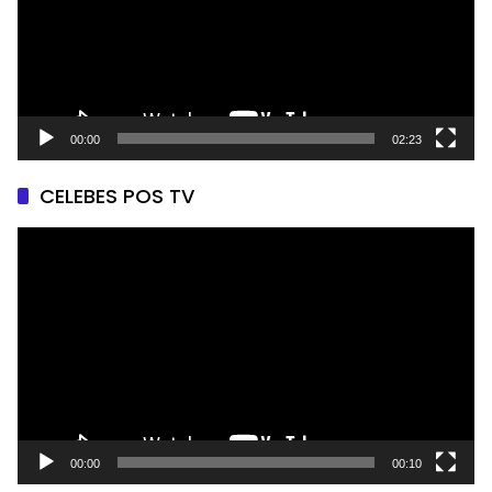
00:00
02:23
CELEBES POS TV
Pemutar
Video
00:00
00:10