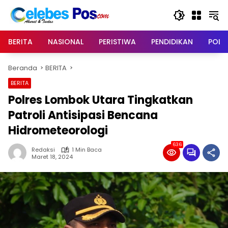
Langsung
ke
konten
BERITA
NASIONAL
PERISTIWA
PENDIDIKAN
POLIT
Beranda
BERITA
BERITA
Polres Lombok Utara Tingkatkan
Patroli Antisipasi Bencana
Hidrometeorologi
636
Redaksi
1 Min Baca
Maret 18, 2024