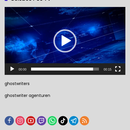
Pemutar
Video
00:00
00:15
ghostwriters
ghostwriter agenturen