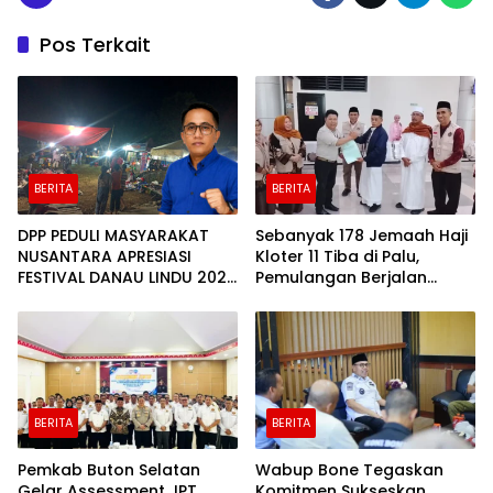
Pos Terkait
BERITA
BERITA
DPP PEDULI MASYARAKAT
Sebanyak 178 Jemaah Haji
NUSANTARA APRESIASI
Kloter 11 Tiba di Palu,
FESTIVAL DANAU LINDU 2026
Pemulangan Berjalan
YANG BERDAYAKAN UMKM
Lancar
DAN EKONOMI KERAKYATAN
BERITA
BERITA
Pemkab Buton Selatan
Wabup Bone Tegaskan
Gelar Assessment JPT
Komitmen Sukseskan