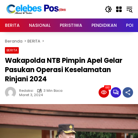
Langsung
ke
konten
BERITA
NASIONAL
PERISTIWA
PENDIDIKAN
POLIT
Beranda
BERITA
BERITA
Wakapolda NTB Pimpin Apel Gelar
Pasukan Operasi Keselamatan
Rinjani 2024
682
Redaksi
3 Min Baca
Maret 3, 2024