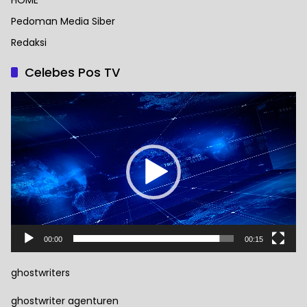
HOME
Pedoman Media Siber
Redaksi
Celebes Pos TV
Pemutar
Video
00:00
00:15
ghostwriters
ghostwriter agenturen