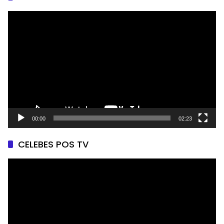
Pemutar
Video
00:00
02:23
CELEBES POS TV
Pemutar
Video