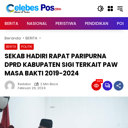
Langsung
ke
konten
BERITA
NASIONAL
PERISTIWA
PENDIDIKAN
POLIT
Beranda
BERITA
BERITA
POLITIK
SEKAB HADIRI RAPAT PARIPURNA
DPRD KABUPATEN SIGI TERKAIT PAW
MASA BAKTI 2019-2024
695
Redaksi
2 Min Baca
Februari 29, 2024