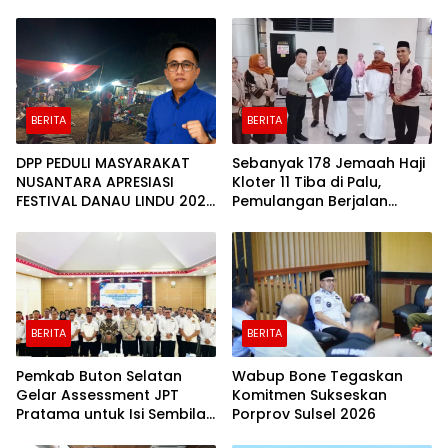
BERITA
BERITA
DPP PEDULI MASYARAKAT
Sebanyak 178 Jemaah Haji
NUSANTARA APRESIASI
Kloter 11 Tiba di Palu,
FESTIVAL DANAU LINDU 2026
Pemulangan Berjalan
YANG BERDAYAKAN UMKM
Lancar
DAN EKONOMI KERAKYATAN
BERITA
BERITA
Pemkab Buton Selatan
Wabup Bone Tegaskan
Gelar Assessment JPT
Komitmen Sukseskan
Pratama untuk Isi Sembilan
Porprov Sulsel 2026
Jabatan Strategis