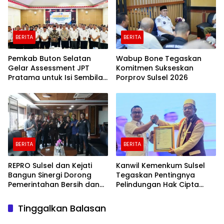
BERITA
BERITA
Pemkab Buton Selatan
Wabup Bone Tegaskan
Gelar Assessment JPT
Komitmen Sukseskan
Pratama untuk Isi Sembilan
Porprov Sulsel 2026
Jabatan Strategis
BERITA
BERITA
REPRO Sulsel dan Kejati
Kanwil Kemenkum Sulsel
Bangun Sinergi Dorong
Tegaskan Pentingnya
Pemerintahan Bersih dan
Pelindungan Hak Cipta
Transparan
Karya Intelektual
Tinggalkan Balasan