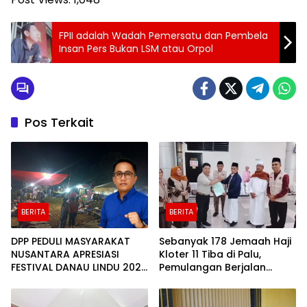
FPII adalah Wadah Pemersatu dan Pembela
Insan Pers Bukan LSM atau Orpol
Pos Terkait
BERITA
BERITA
DPP PEDULI MASYARAKAT
Sebanyak 178 Jemaah Haji
NUSANTARA APRESIASI
Kloter 11 Tiba di Palu,
FESTIVAL DANAU LINDU 2026
Pemulangan Berjalan
YANG BERDAYAKAN UMKM
Lancar
DAN EKONOMI KERAKYATAN