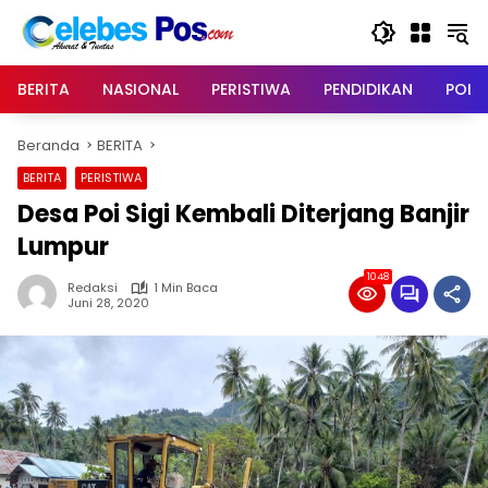
Langsung
ke
konten
BERITA
NASIONAL
PERISTIWA
PENDIDIKAN
POLIT
Beranda
BERITA
BERITA
PERISTIWA
Desa Poi Sigi Kembali Diterjang Banjir
Lumpur
1048
Redaksi
1 Min Baca
Juni 28, 2020