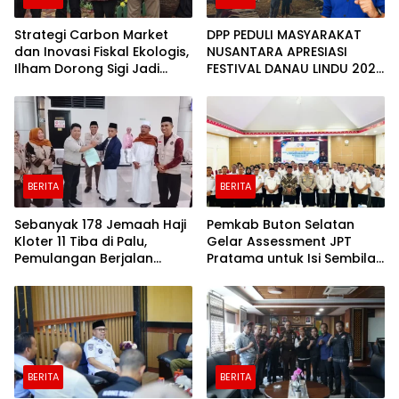
Strategi Carbon Market
DPP PEDULI MASYARAKAT
dan Inovasi Fiskal Ekologis,
NUSANTARA APRESIASI
Ilham Dorong Sigi Jadi
FESTIVAL DANAU LINDU 2026
Kabupaten Hijau yang
YANG BERDAYAKAN UMKM
Sejahtera
DAN EKONOMI KERAKYATAN
BERITA
BERITA
Sebanyak 178 Jemaah Haji
Pemkab Buton Selatan
Kloter 11 Tiba di Palu,
Gelar Assessment JPT
Pemulangan Berjalan
Pratama untuk Isi Sembilan
Lancar
Jabatan Strategis
BERITA
BERITA