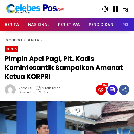
Langsung
ke
konten
BERITA
NASIONAL
PERISTIWA
PENDIDIKAN
POLIT
Beranda
BERITA
BERITA
Pimpin Apel Pagi, Plt. Kadis
Kominfosantik Sampaikan Amanat
Ketua KORPRI
114
Redaksi
2 Min Baca
Desember 1, 2025