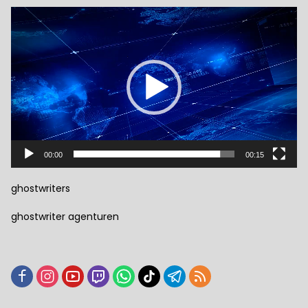
Pemutar
Video
00:00
00:15
ghostwriters
ghostwriter agenturen